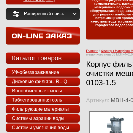
Перейти в корзину
В данном разделе Вы на
комплектующие, расхо
материалы и водоочис
оборудование, предназна
для решения наиболее 
встречающихся пробл
качеством воды из скваж
городского водопрово
Главная
\
Фильтры Hangzhou 
мешочного типа 03 MBH-4-010
Каталог товаров
Корпус филь
очистки меш
УФ-обеззараживание
0103-1.5
Дисковые фильтры RL-Q
Ионообменные смолы
Артикул:
MBH-4-0
Таблетированная соль
Фильтрующие материалы
Системы аэрации воды
Системы умягчения воды