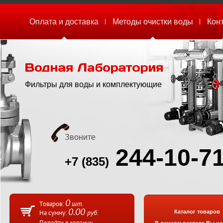
Оплата и доставка
Методы очистки воды
Кон
Фильтры для воды и комплектующие
Звоните
2
44-10-7
+7 (835)
0
шт.
Товаров:
0.00
Каталог товаров
руб.
На сумму: