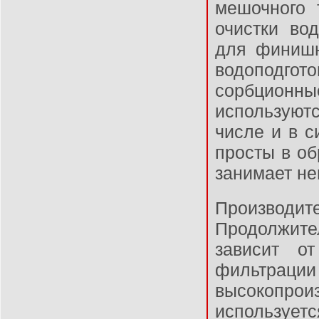
мешочного 
очистки во
для финишн
водоподго
сорбционн
используют
числе и в с
просты в о
занимает не
Производит
Продолжите
зависит о
фильтра
высокопрои
использует