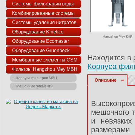
Системы фильтрации воды
Комбинированные системы
Системы удаления нитратов
Оборудование Kinetico
Hangzhou Mey КНР
Оборудование Ecomaster
Оборудование Gruenbeck
Находится в 
Мембранные элементы CSM
Корпуса фил
Фильтры Hangzhou Mey MBH
Корпуса фильтров MBH
Описание
Мешочные элементы
Высокопрои
мешочного 
и невязких
размерами 