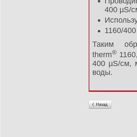
Проводим
400 µS/с
Использ
1160/400
Таким об
®
therm
1160
400 µS/см,
воды.