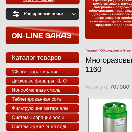
Перейти в корзину
В данном разделе Вы на
комплектующие, расхо
материалы и водоочис
оборудование, предназна
для решения наиболее 
встречающихся пробл
качеством воды из скваж
городского водопрово
Главная
\
Оборудование Grue
Каталог товаров
Многоразовы
1160
УФ-обеззараживание
Дисковые фильтры RL-Q
Артикул:
707080
Ионообменные смолы
Таблетированная соль
Фильтрующие материалы
Системы аэрации воды
Системы умягчения воды