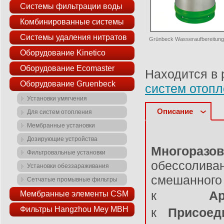
Системы фильтрации воды
Комбинированные системы
Системы удаления нитратов
Grünbeck Wasseraufbereitun
Оборудование Kinetico
Оборудование Ecomaster
Находится в 
Оборудование Gruenbeck
систем отоп
Установки умягчения
Описание
Для систем отопления
Мембранные установки
Дозирующие устройства
Многоразо
Фильтровальные установки
обессоли
Установки обеззараживания
смешанног
Сетчатые промывные фильтры
к
А
Мембранные элементы CSM
Фильтры Hangzhou Mey MBH
к
Присоед