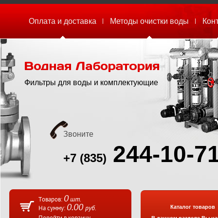
Оплата и доставка
Методы очистки воды
Кон
Фильтры для воды и комплектующие
Звоните
2
44-10-7
+7 (835)
0
шт.
Товаров:
0.00
Каталог товаров
руб.
На сумму: